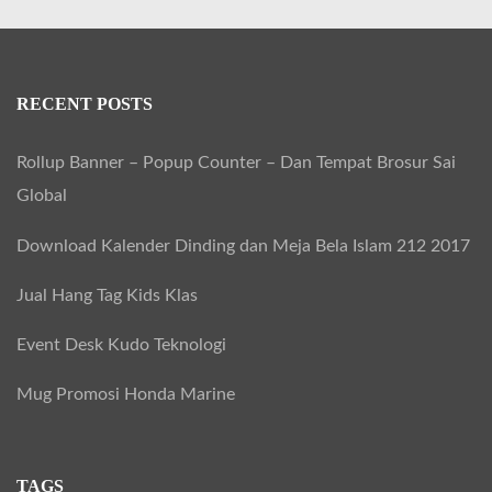
a
r
c
h
RECENT POSTS
f
Rollup Banner – Popup Counter – Dan Tempat Brosur Sai
o
Global
r
:
Download Kalender Dinding dan Meja Bela Islam 212 2017
Jual Hang Tag Kids Klas
Event Desk Kudo Teknologi
Mug Promosi Honda Marine
TAGS