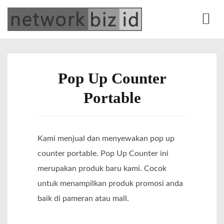
S
network.biz.id
Web Development | Office Equipment | Online Marketing | Alat Tulis Kantor |
k
Percetakan
M
i
e
p
n
t
Pop Up Counter
u
o
Portable
c
o
n
Kami menjual dan menyewakan pop up
t
counter portable. Pop Up Counter ini
e
merupakan produk baru kami. Cocok
n
untuk menampilkan produk promosi anda
t
baik di pameran atau mall.