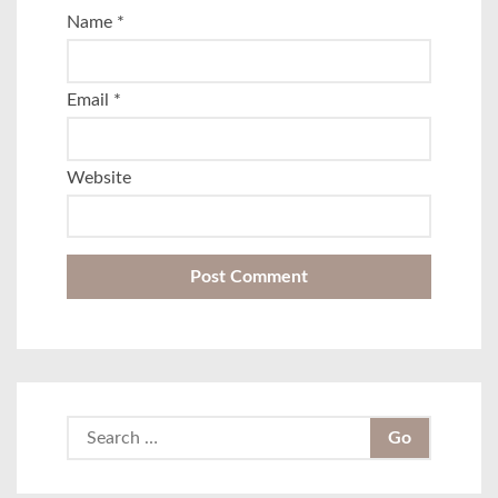
Name
*
Email
*
Website
S
e