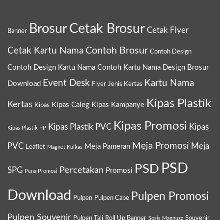
Brosur
Cetak Brosur
Cetak Flyer
Banner
Contoh Brosur
Cetak Kartu Nama
Contoh Design
Contoh Design Kartu Nama
Contoh Kartu Nama
Design Brosur
Event Desk
Kartu Nama
Download
Flyer
Jenis Kertas
Kipas Plastik
Kertas
Kipas Caleg
Kipas Kampanye
Kipas
Kipas Promosi
Kipas Plastik PVC
Kipas
Kipas Plastik PP
Meja Promosi
PVC
Meja
Meja Pameran
Leaflet
Magnet Kulkas
PSD
PSD
Percetakan
SPG
Promosi
Pena Promosi
Download
Pulpen Promosi
Pulpen
Pulpen Cabe
Pulpen Souvenir
Pulpen Tali
Roll Up Banner
Souvenir
Sosis Magnuzz