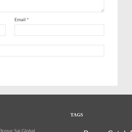
Email
*
TAGS
rosur Sai Global