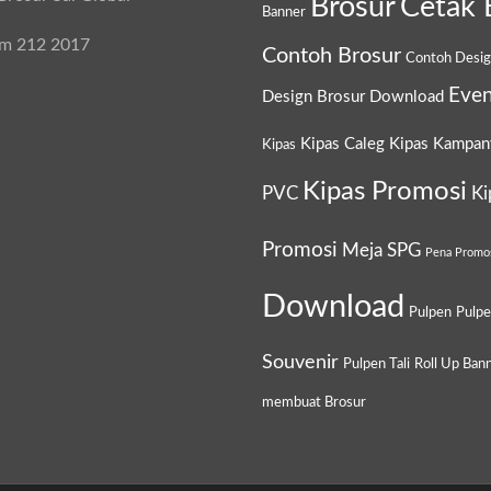
Brosur
Cetak 
Banner
am 212 2017
Contoh Brosur
Contoh Desi
Even
Design Brosur
Download
Kipas Caleg
Kipas Kampan
Kipas
Kipas Promosi
PVC
Ki
Promosi
Meja SPG
Pena Promo
Download
Pulpen
Pulp
Souvenir
Pulpen Tali
Roll Up Ban
membuat Brosur