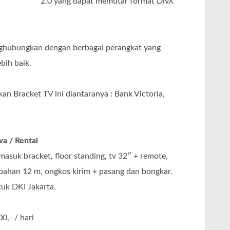
2.0 yang dapat memutar format DivX
ghubungkan dengan berbagai perangkat yang
bih baik.
n Bracket TV ini diantaranya : Bank Victoria,
a / Rental
masuk bracket, floor standing, tv 32″ + remote,
bahan 12 m, ongkos kirim + pasang dan bongkar.
uk DKI Jakarta.
0,- / hari