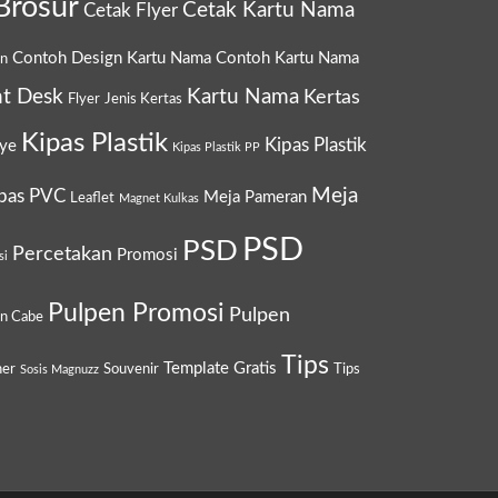
Brosur
Cetak Kartu Nama
Cetak Flyer
Contoh Design Kartu Nama
Contoh Kartu Nama
gn
t Desk
Kartu Nama
Kertas
Flyer
Jenis Kertas
Kipas Plastik
Kipas Plastik
ye
Kipas Plastik PP
Meja
pas PVC
Meja Pameran
Leaflet
Magnet Kulkas
PSD
PSD
Percetakan
Promosi
si
Pulpen Promosi
Pulpen
en Cabe
Tips
Template Gratis
ner
Souvenir
Tips
Sosis Magnuzz