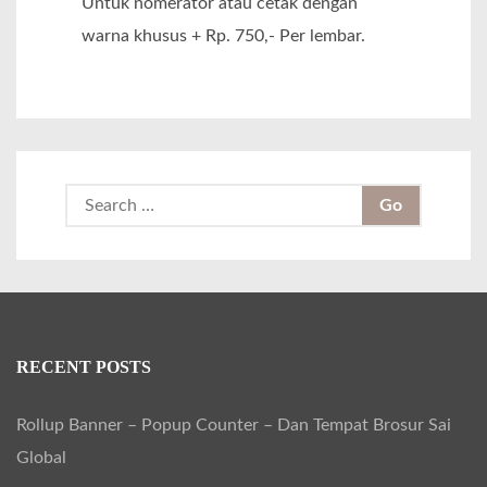
Untuk nomerator atau cetak dengan
warna khusus + Rp. 750,- Per lembar.
S
e
a
r
c
h
RECENT POSTS
f
Rollup Banner – Popup Counter – Dan Tempat Brosur Sai
o
Global
r