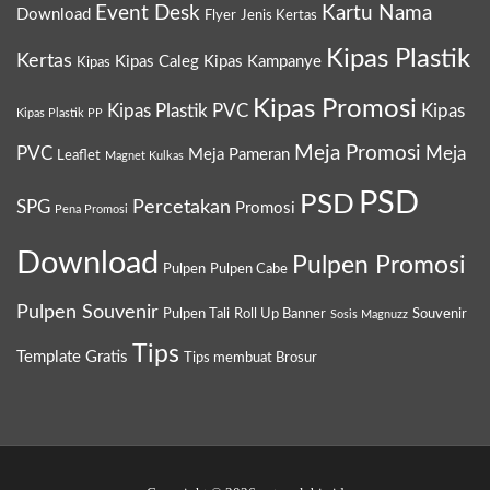
Event Desk
Kartu Nama
Download
Flyer
Jenis Kertas
Kipas Plastik
Kertas
Kipas Caleg
Kipas Kampanye
Kipas
Kipas Promosi
Kipas Plastik PVC
Kipas
Kipas Plastik PP
Meja Promosi
PVC
Meja
Meja Pameran
Leaflet
Magnet Kulkas
PSD
PSD
Percetakan
SPG
Promosi
Pena Promosi
Download
Pulpen Promosi
Pulpen
Pulpen Cabe
Pulpen Souvenir
Pulpen Tali
Roll Up Banner
Souvenir
Sosis Magnuzz
Tips
Template Gratis
Tips membuat Brosur