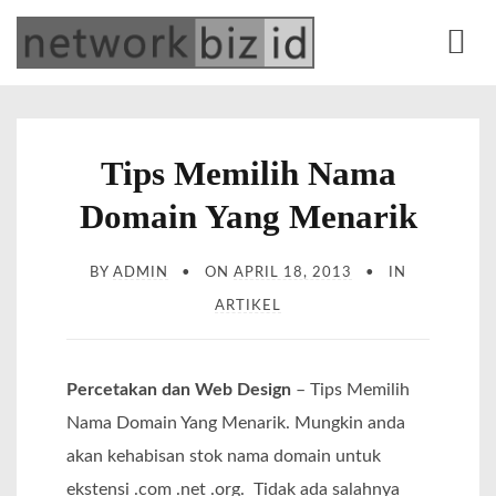
S
network.biz.id
Web Development | Office Equipment | Online Marketing | Alat Tulis Kantor |
k
Percetakan
M
i
e
p
n
t
Tips Memilih Nama
u
o
Domain Yang Menarik
c
o
BY
ADMIN
ON
APRIL 18, 2013
IN
n
ARTIKEL
t
e
n
Percetakan dan Web Design
– Tips Memilih
t
Nama Domain Yang Menarik. Mungkin anda
akan kehabisan stok nama domain untuk
ekstensi .com .net .org. Tidak ada salahnya