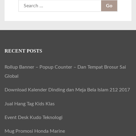
S
e
a
r
c
h
RECENT POSTS
f
Rollup Banner – Popup Counter – Dan Tempat Brosur Sai
o
Global
r
:
Download Kalender Dinding dan Meja Bela Islam 212 2017
Jual Hang Tag Kids Klas
Event Desk Kudo Teknologi
Mug Promosi Honda Marine