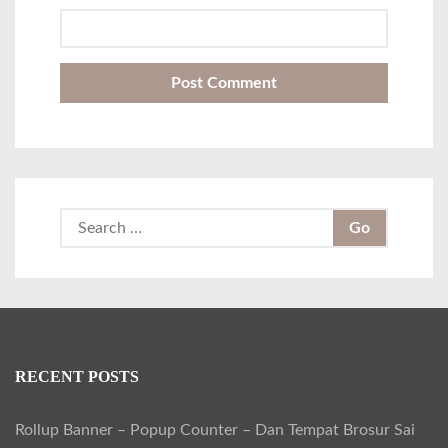
S
e
a
r
c
h
RECENT POSTS
f
Rollup Banner – Popup Counter – Dan Tempat Brosur Sai
o