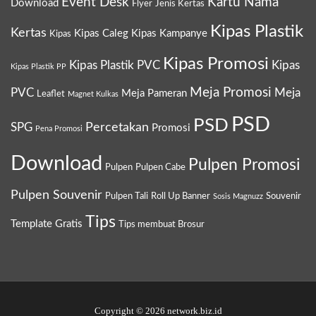
Event Desk
Kartu Nama
Download
Flyer
Jenis Kertas
Kipas Plastik
Kertas
Kipas Caleg
Kipas Kampanye
Kipas
Kipas Promosi
Kipas Plastik PVC
Kipas
Kipas Plastik PP
Meja Promosi
PVC
Meja
Meja Pameran
Leaflet
Magnet Kulkas
PSD
PSD
Percetakan
SPG
Promosi
Pena Promosi
Download
Pulpen Promosi
Pulpen
Pulpen Cabe
Pulpen Souvenir
Pulpen Tali
Roll Up Banner
Souvenir
Sosis Magnuzz
Tips
Template Gratis
Tips membuat Brosur
Copyright © 2026 network.biz.id