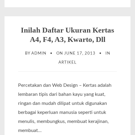
‘
o
R
n
e
t
Inilah Daftar Ukuran Kertas
a
o
A4, F4, A3, Kwarto, Dll
l
h
i
BY
ADMIN
ON
JUNE 17, 2013
IN
B
s
ARTIKEL
r
t
o
i
s
Percetakan dan Web Design – Kertas adalah
c
u
lembaran tipis dari bahan kayu yang kuat,
’
r
ringan dan mudah dilipat untuk digunakan
S
berbagai keperluan manusia seperti untuk
a
menulis, membungkus, membuat kerajinan,
l
membuat…