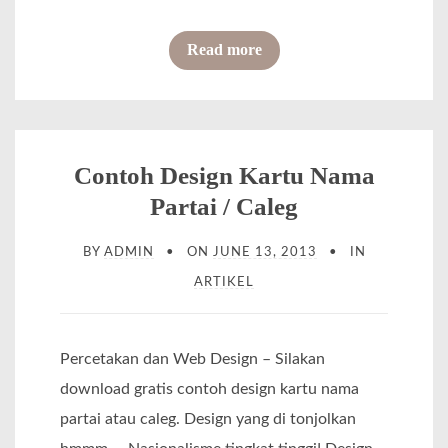
o
n
o
Read more
&
f
S
I
p
n
a
i
Contoh Design Kartu Nama
T
l
Partai / Caleg
r
a
i
BY
ADMIN
ON
JUNE 13, 2013
IN
h
-
ARTIKEL
D
F
a
o
f
Percetakan dan Web Design – Silakan
l
t
download gratis contoh design kartu nama
d
a
partai atau caleg. Design yang di tonjolkan
r