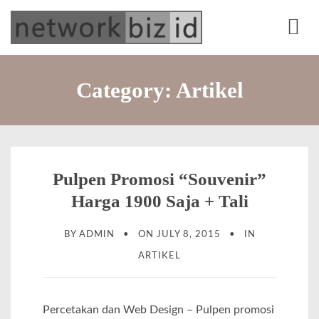
S
network.biz.id
Web Development | Office Equipment | Online Marketing | Alat Tulis Kantor |
k
Percetakan
M
i
e
p
Category:
Artikel
n
t
u
o
c
o
Pulpen Promosi “Souvenir”
n
Harga 1900 Saja + Tali
t
e
BY
ADMIN
ON
JULY 8, 2015
IN
n
ARTIKEL
t
Percetakan dan Web Design – Pulpen promosi