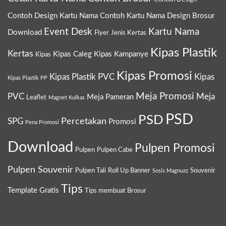
a
l
Contoh Design Kartu Nama
Contoh Kartu Nama
Design Brosur
i
Event Desk
Kartu Nama
Download
Flyer
Jenis Kertas
/
C
Kipas Plastik
Kertas
Kipas Caleg
Kipas Kampanye
Kipas
a
Kipas Promosi
Kipas Plastik PVC
Kipas
Kipas Plastik PP
l
e
Meja Promosi
PVC
Meja
Meja Pameran
Leaflet
Magnet Kulkas
g
PSD
PSD
Percetakan
SPG
Promosi
Pena Promosi
Download
Pulpen Promosi
Pulpen
Pulpen Cabe
Pulpen Souvenir
Pulpen Tali
Roll Up Banner
Souvenir
Sosis Magnuzz
Tips
Template Gratis
Tips membuat Brosur