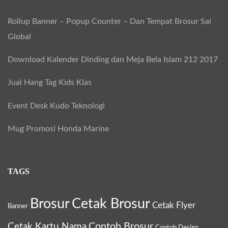
g
f
n
a
F
n
Rollup Banner – Popup Counter – Dan Tempat Brosur Sai
o
a
g
4
K
Global
r
t
,
e
a
:
i
A
Download Kalender Dinding dan Meja Bela Islam 212 2017
r
o
3
t
Jual Hang Tag Kids Klas
n
,
u
K
Event Desk Kudo Teknologi
N
w
a
Mug Promosi Honda Marine
a
m
r
a
t
TAGS
P
o
a
,
Brosur
Cetak Brosur
r
Cetak Flyer
Banner
D
t
l
Contoh Brosur
Cetak Kartu Nama
Contoh Design