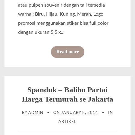
atau pulpen souvenir dengan tali tersedia
warna : Biru, Hijau, Kuning, Merah. Logo
promosi menggunakan stiker bisa full color
dengan ukuran 5,5 x…
o
Read more
f
P
u
l
Spanduk – Baliho Partai
p
Harga Termurah se Jakarta
e
BY
ADMIN
ON
JANUARY 8, 2014
IN
n
ARTIKEL
P
r