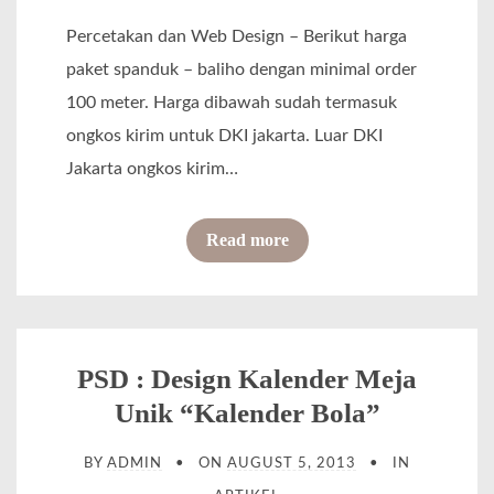
o
Percetakan dan Web Design – Berikut harga
m
paket spanduk – baliho dengan minimal order
o
100 meter. Harga dibawah sudah termasuk
s
ongkos kirim untuk DKI jakarta. Luar DKI
i
Jakarta ongkos kirim…
“
S
o
Read more
o
f
u
S
v
p
e
a
PSD : Design Kalender Meja
n
n
Unik “Kalender Bola”
i
d
r
BY
ADMIN
ON
AUGUST 5, 2013
IN
u
”