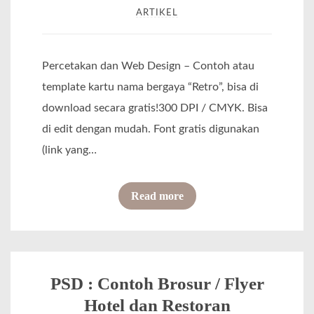
a
ARTIKEL
s
a
r
i
l
g
g
i
Percetakan dan Web Design – Contoh atau
a
n
template kartu nama bergaya “Retro”, bisa di
T
K
download secara gratis!300 DPI / CMYK. Bisa
e
a
di edit dengan mudah. Font gratis digunakan
r
l
(link yang…
m
e
u
n
o
Read more
r
d
f
a
e
P
h
r
S
s
M
D
PSD : Contoh Brosur / Flyer
e
e
:
J
Hotel dan Restoran
j