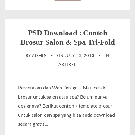
f
F
P
l
S
y
D
PSD Download : Contoh
e
D
Brosur Salon & Spa Tri-Fold
r
o
H
BY
ADMIN
ON
JULY 13, 2013
IN
w
o
ARTIKEL
n
t
l
e
o
Percetakan dan Web Design – Mau cetak
l
a
brosur untuk salon atau spa? Belum punya
d
d
designnya? Berikut contoh / template brosur
a
:
untuk salon dan spa yang bisa anda download
n
T
secara gratis.…
R
e
e