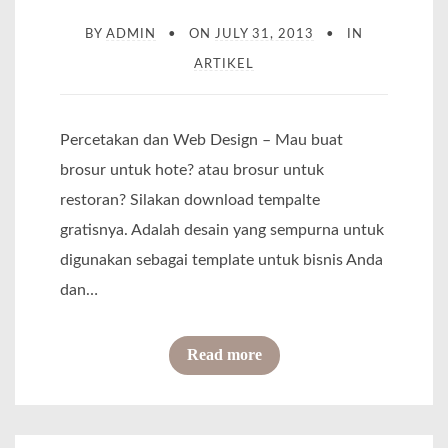
C
a
a
BY
ADMIN
ON
JULY 31, 2013
IN
o
k
U
ARTIKEL
n
a
n
t
r
i
o
t
Percetakan dan Web Design – Mau buat
k
h
a
brosur untuk hote? atau brosur untuk
“
“
restoran? Silakan download tempalte
K
T
gratisnya. Adalah desain yang sempurna untuk
a
e
digunakan sebagai template untuk bisnis Anda
l
m
dan…
e
p
n
l
o
Read more
d
a
f
e
t
P
r
e
S
B