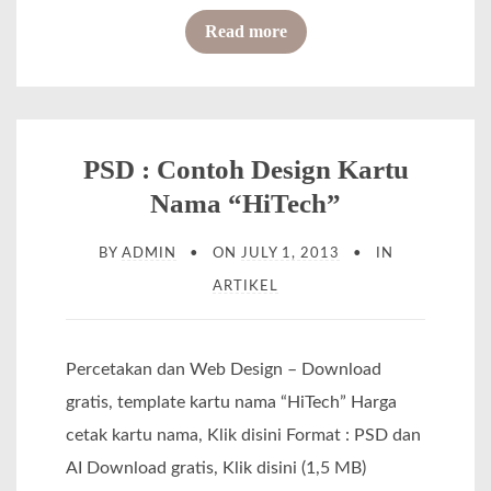
m
o
Read more
s
p
f
t
l
P
o
a
S
r
t
D
PSD : Contoh Design Kartu
a
e
D
n
Nama “HiTech”
K
o
a
BY
ADMIN
ON
JULY 1, 2013
IN
w
r
ARTIKEL
n
t
l
u
o
Percetakan dan Web Design – Download
N
a
gratis, template kartu nama “HiTech” Harga
a
d
cetak kartu nama, Klik disini Format : PSD dan
m
:
AI Download gratis, Klik disini (1,5 MB)
a
C