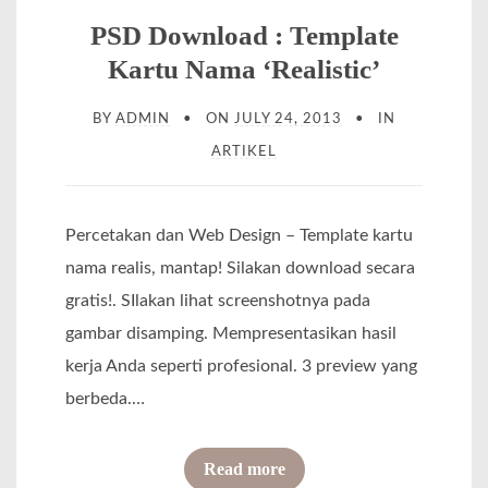
”
D
PSD Download : Template
o
K
:
l
Kartu Nama ‘Realistic’
a
C
a
r
BY
ADMIN
ON
JULY 24, 2013
IN
o
”
t
ARTIKEL
n
u
t
N
o
Percetakan dan Web Design – Template kartu
a
h
nama realis, mantap! Silakan download secara
m
B
gratis!. SIlakan lihat screenshotnya pada
a
r
gambar disamping. Mempresentasikan hasil
R
o
kerja Anda seperti profesional. 3 preview yang
e
s
berbeda.…
t
u
r
r
o
Read more
o
/