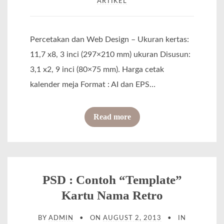
ARTIKEL
k
H
–
a
B
Percetakan dan Web Design – Ukuran kertas:
r
a
11,7 x8, 3 inci (297×210 mm) ukuran Disusun:
g
l
3,1 x2, 9 inci (80×75 mm). Harga cetak
a
i
kalender meja Format : AI dan EPS…
1
h
9
o
o
Read more
0
P
f
0
a
P
S
r
S
a
t
D
PSD : Contoh “Template”
j
a
:
a
Kartu Nama Retro
i
D
+
H
BY
ADMIN
ON
AUGUST 2, 2013
IN
e
T